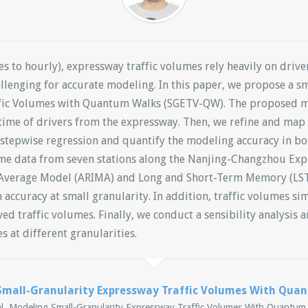
tes to hourly), expressway traffic volumes rely heavily on driv
llenging for accurate modeling. In this paper, we propose a 
ffic Volumes with Quantum Walks (SGETV-QW). The proposed 
 time of drivers from the expressway. Then, we refine and map
a stepwise regression and quantify the modeling accuracy in 
ume data from seven stations along the Nanjing-Changzhou Exp
Average Model (ARIMA) and Long and Short-Term Memory (LST
ccuracy at small granularity. In addition, traffic volumes 
d traffic volumes. Finally, we conduct a sensibility analysis
 at different granularities.
Small-Granularity Expressway Traffic Volumes With Qua
al. Modeling Small-Granularity Expressway Traffic Volumes With Quantum