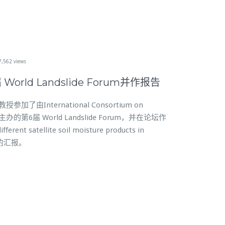
7,562 views
rld Landslide Forum并作报告
加了由International Consortium on
办的第6届 World Landslide Forum，并在论坛作
fferent satellite soil moisture products in
nt”的汇报。