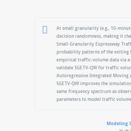
At small granularity (e.g., 10-minu
decision randomness, making it cha
Small-Granularity Expressway Tra
probability patterns of the exiting
empirical traffic-volume data via 
validate SGETV-QW for traffic vol
Autoregressive Integrated Moving 
SGETV-QW improves the simulation a
same frequency spectrum as observe
parameters to model traffic volumes
Modeling 
Yu et 